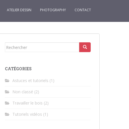
ATELIER DESSIN
PHOTOGRAPHY
CONTACT
Rechercher...
CATÉGORIES
Astuces et tutoriels
(1)
Non classé
(2)
Travailler le bois
(2)
Tutoriels vidéos
(1)