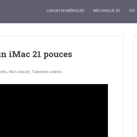
USAGES NUMÉRIQUES
MÉCANIQUE 3D
DIY
un iMac 21 pouces
,
,
iels
Non classé
Tutoriels vidéos