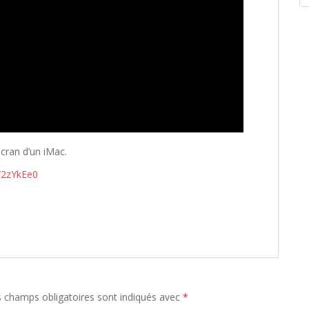
écran d’un iMac.
u/2zYkEe0
 champs obligatoires sont indiqués avec
*