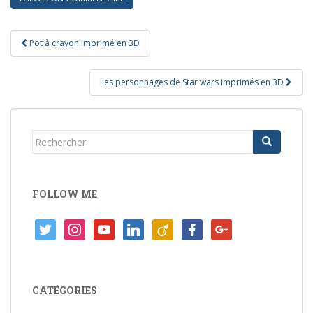
Navigation
Pot à crayon imprimé en 3D
de
l’article
Les personnages de Star wars imprimés en 3D
Rechercher...
FOLLOW ME
twitter
instagram
youtube
linkedin
viadeo
facebook
google
CATÉGORIES